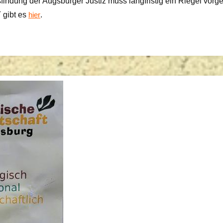
indung der Augsburger Justiz muss langfristig ein Riegel vor
 gibt es
.
hier