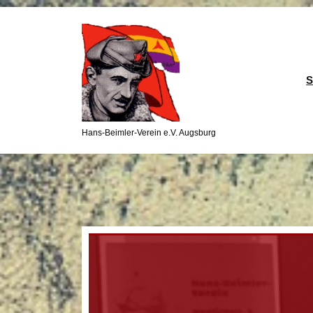
S
k
i
p
t
S
o
c
o
Hans-Beimler-Verein e.V. Augsburg
n
t
e
n
t