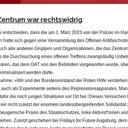
Zentrum war rechtswidrig
 entschieden, dass die am 1. März 2023 von der Polizei im Ha
on hatte sich gegen eine Versammlung des Offenen Antifaschistis
ch alle anderen Gruppen und Organisationen, die das Zentrum
 die Durchsuchung eines offenen Treffens zwangsläufig Unbetei
onären, das dem OAT von den Behörden vorgeworfen wurde, übe
iminalisiert werden dürfe.
nahme: »Wir und der Bundesvorstand der Roten Hilfe verstehen d
g auch als Experimente seitens des Repressionsapparates. Ma
afür die noch jungen Strukturen vor Ort her. Diesen Versuchen 
n wir nicht zuletzt der enormen landesübergreifenden Solidaritä
beugerische Praxis des Staatsschutzes, linke Aktivist*innen un
ehen. Zuletzt geschehen bei Fridays for Future Augsburg, de