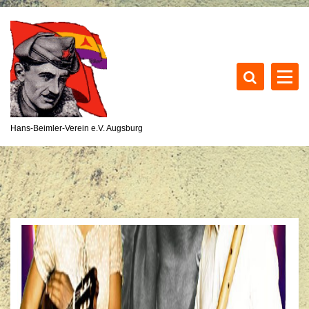
S
k
i
p
t
o
c
o
Hans-Beimler-Verein e.V. Augsburg
n
t
e
n
t