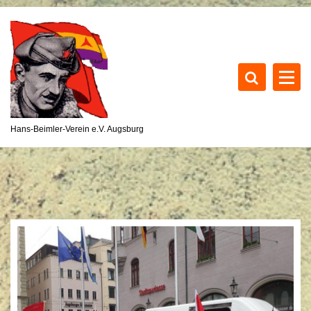
S
k
i
p
t
o
c
o
Hans-Beimler-Verein e.V. Augsburg
n
t
e
n
t