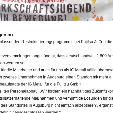
gen an
assenden Restrukturierungsprogramms bei Fujitsu äußert die IG
terversammlungen angekündigt, dass deutschlandweit 1.800 Arbe
en werden soll.
 die Mitarbeiter und auch für uns als IG Metall völlig überrasc
weites Unternehmen in Augsburg einen Standort mit mehr als 
eauftragte der IG Metall für die Fujitsu GmbH.
stellten Personalabbau: „Wir fordern ein nachhaltiges Zukunftsk
itsplatzerhaltende Maßnahmen und vernünftige Lösungen für di
es Standortes in Augsburg nicht einfach akzeptieren“, ergänzt S
efinitiv ausgeschlossen werden.“