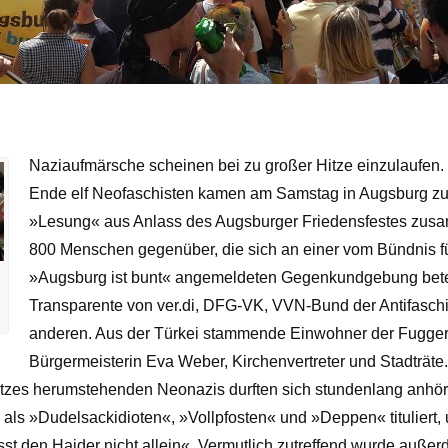
Naziaufmärsche scheinen bei zu großer Hitze einzulaufen
Ende elf Neofaschisten kamen am Samstag in Augsburg zu
»Lesung« aus Anlass des Augsburger Friedensfestes zusam
800 Menschen gegenüber, die sich an einer vom Bündnis 
»Augsburg ist bunt« angemeldeten Gegenkundgebung bete
Transparente von ver.di, DFG-VK, VVN-Bund der Antifasc
anderen. Aus der Türkei stammende Einwohner der Fuggers
Bürgermeisterin Eva Weber, Kirchenvertreter und Stadträte.
atzes herumstehenden Neonazis durften sich stundenlang anhören
als »Dudelsackidioten«, »Vollpfosten« und »Deppen« tituliert
asst den Haider nicht allein«. Vermutlich zutreffend wurde auße