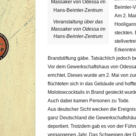
Beimler-V
Am 2. Mai
Veranstaltung über das
Hooligans
Massaker von Odessa im
steckten.
Hans-Beimler-Zentrum
stellvert
Erkenntni
Brandstiftung gäbe. Tatsächlich jedoc
Vor dem Gewerkschaftshaus von Odessa 
errichtet. Dieses wurde am 2. Mai von z
flüchteten sich in das Gebäude und hoff
Molotowcocktails in Brand gesteckt wurd
Auch dabei kamen Personen zu Tode.
Aus deutscher Sicht wecken die Ereignis
ganz Deutschland die Gewerkschaftshäuse
deportiert. Trotzdem gab es von der Fü
vergangenen Jahr. Das Schweigen der Gewe