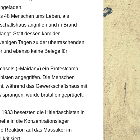
ingeladen.
ns 48 Menschen ums Leben, als
schaftshaus angriffen und in Brand
langt. Statt dessen kam der
r wenigen Tagen zu der überraschenden
r und ebenso keine Belege für
chsels (»Maidan«) ein Protestcamp
chisten angegriffen. Die Menschen
icht, während das Gewerkschaftshaus mit
sprangen, wurde brutal eingeprügelt.
1933 besetzten die Hitlerfaschisten in
lle in die Konzentrationslager
ne Reaktion auf das Massaker im
ritisiert.