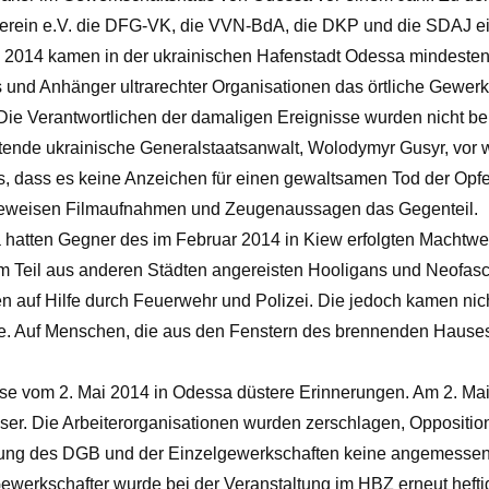
erein e.V. die DFG-VK, die VVN-BdA, die DKP und die SDAJ e
 2014 kamen in der ukrainischen Hafenstadt Odessa mindeste
 und Anhänger ultrarechter Organisationen das örtliche Gewerk
 Die Verantwortlichen der damaligen Ereignisse wurden nicht be
retende ukrainische Generalstaatsanwalt, Wolodymyr Gusyr, vo
s, dass es keine Anzeichen für einen gewaltsamen Tod der Opfe
h beweisen Filmaufnahmen und Zeugenaussagen das Gegenteil.
hatten Gegner des im Februar 2014 in Kiew erfolgten Machtwe
um Teil aus anderen Städten angereisten Hooligans und Neofas
ten auf Hilfe durch Feuerwehr und Polizei. Die jedoch kamen n
e. Auf Menschen, die aus den Fenstern des brennenden Hauses 
se vom 2. Mai 2014 in Odessa düstere Erinnerungen. Am 2. Mai 
r. Die Arbeiterorganisationen wurden zerschlagen, Oppositione
hrung des DGB und der Einzelgewerkschaften keine angemesse
rkschafter wurde bei der Veranstaltung im HBZ erneut heftig k